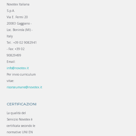
Novotex Italiana
S.p.A.
Via E. Fermi 20
20083 Gaggiano -
Loc. Bonirola (MI) -
Italy
Tel.: +39 02 9082941
- Fax: +39 02
90829499
Email:
info@novotex.it
Per invio curriculum
vitae:
risorseumane@novotex.it
CERTIFICAZIONI
La qualità del
Servizio Novotex è
certificata secondo le
normative UNI EN