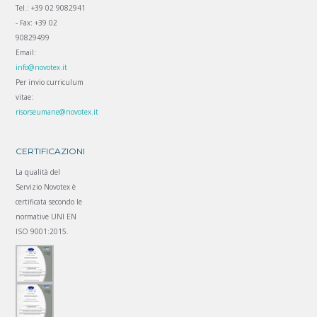
Tel.: +39 02 9082941
- Fax: +39 02
90829499
Email:
info@novotex.it
Per invio curriculum
vitae:
risorseumane@novotex.it
CERTIFICAZIONI
La qualità del
Servizio Novotex è
certificata secondo le
normative UNI EN
ISO 9001:2015.