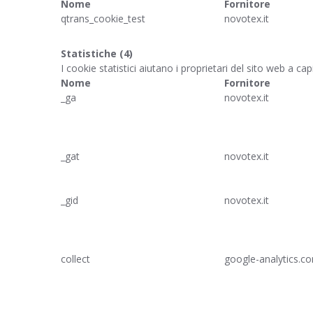
Nome
Fornitore
qtrans_cookie_test
novotex.it
Statistiche (4)
I cookie statistici aiutano i proprietari del sito web a 
Nome
Fornitore
_ga
novotex.it
_gat
novotex.it
_gid
novotex.it
collect
google-analytics.c