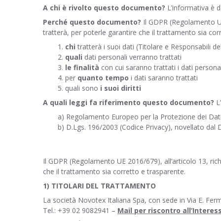
A chi è rivolto questo documento?
L’informativa è de
Perché questo documento?
Il GDPR (Regolamento UE 2
tratterà, per poterle garantire che il trattamento sia co
1.
chi
tratterà i suoi dati (Titolare e Responsabili d
2.
quali
dati personali verranno trattati
3.
le finalità
con cui saranno trattati i dati personal
4. per
quanto tempo
i dati saranno trattati
5. quali sono
i suoi diritti
A quali leggi fa riferimento questo documento?
L’
a) Regolamento Europeo per la Protezione dei Dat
b) D.Lgs. 196/2003 (Codice Privacy), novellato dal 
Il GDPR (Regolamento UE 2016/679), all’articolo 13, richi
che il trattamento sia corretto e trasparente.
1) TITOLARI DEL TRATTAMENTO
La società Novotex Italiana Spa, con sede in Via E. Ferm
Tel.: +39 02 9082941 –
Mail per riscontro all’Intere