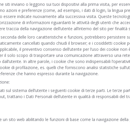
siti inviano o leggono sui tuoi dispositivi alla prima visita, per essere 
ano azioni e preferenze (come, ad esempio, i dati di login, la lingua pre
 essere indicate nuovamente alla successiva visita. Queste tecnologie
izzazione di informazioni riguardanti le attività degli utenti che a
 traccia della navigazione dell’utente all’interno del sito per finalità s
a seconda delle loro caratteristiche e funzioni, potrebbero persistere su
ticamente cancellati quando chiudi il browser; e i cosiddetti cookie p
pplicabile, il preventivo consenso dell’utente per l’uso dei cookie non
ati per il solo scopo di trasportare una comunicazione attraverso una r
all’utente. In altre parole, i cookie che sono indispensabili l’operativi
okie di profilazione, es. quelli che forniscono analisi statistiche sull’u
 preferenze che hanno espresso durante la navigazione.
zione:
ti sul sistema dell’utente i seguenti cookie di terze parti. Le terze pa
out, trattano i Dati Personali dell’utente in qualità di responsabili del
e un sito web abilitando le funzioni di base come la navigazione della p