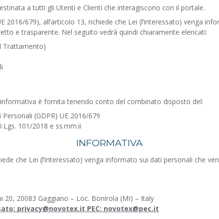
stinata a tutti gli Utenti e Clienti che interagiscono con il portale.
016/679), all’articolo 13, richiede che Lei (l’interessato) venga infor
rretto e trasparente. Nel seguito vedrà quindi chiaramente elencati:
el Trattamento)
i
informativa è fornita tenendo conto del combinato disposto del:
i Personali (GDPR) UE 2016/679
D.Lgs. 101/2018 e ss.mm.ii
INFORMATIVA
ede che Lei (l’interessato) venga informato sui dati personali che vengo
i 20, 20083 Gaggiano – Loc. Bonirola (MI) – Italy
ssato: privacy@novotex.it PEC: novotex@pec.it