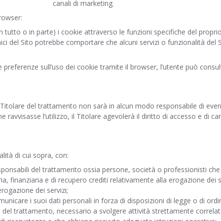
canali di marketing.
rowser:
n tutto o in parte) i cookie attraverso le funzioni specifiche del prop
cnici del Sito potrebbe comportare che alcuni servizi o funzionalità de
 preferenze sull’uso dei cookie tramite il browser, l’utente può consul
l Titolare del trattamento non sarà in alcun modo responsabile di event
ravvisasse l’utilizzo, il Titolare agevolerà il diritto di accesso e di c
alità di cui sopra, con:
sponsabili del trattamento ossia persone, società o professionisti che 
ia, finanziaria e di recupero crediti relativamente alla erogazione dei s
erogazione dei servizi;
unicare i suoi dati personali in forza di disposizioni di legge o di ordin
del trattamento, necessario a svolgere attività strettamente correlate 