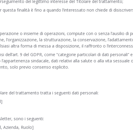
perseguimento del legittimo interesse del Titolare del trattamento;
per questa finalità è fino a quando l’interessato non chiede di disiscriv
perazione o insieme di operazioni, compiute con o senza l’ausilio di p
one, l’organizzazione, la strutturazione, la conservazione, l’adattamento 
si altra forma di messa a disposizione, il raffronto o l’interconnessio
si dell’art. 9 del GDPR, come “categorie particolari di dati personali” e 
 o l’appartenenza sindacale, dati relativi alla salute o alla vita sessual
ento, solo previo consenso esplicito.
tolare del trattamento tratta i seguenti dati personali:
l]
sletter, sono i seguenti:
, Azienda, Ruolo]