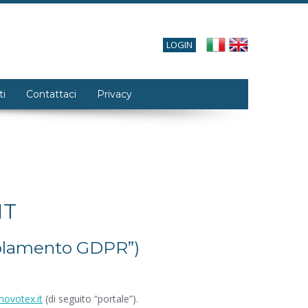
LOGIN
ti
Contattaci
Privacy
IT
golamento GDPR”)
ovotex.it
(di seguito “portale”).