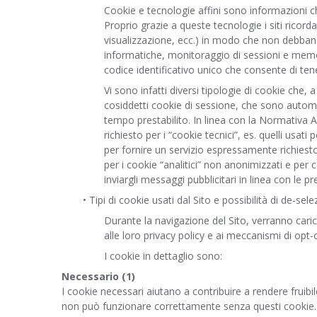
Cookie e tecnologie affini sono informazioni che 
Proprio grazie a queste tecnologie i siti ricord
visualizzazione, ecc.) in modo che non debbano
informatiche, monitoraggio di sessioni e memor
codice identificativo unico che consente di tenere
Vi sono infatti diversi tipologie di cookie che, 
cosiddetti cookie di sessione, che sono automa
tempo prestabilito. In linea con la Normativa A
richiesto per i “cookie tecnici”, es. quelli us
per fornire un servizio espressamente richiesto d
per i cookie “analitici” non anonimizzati e per co
inviargli messaggi pubblicitari in linea con le
• Tipi di cookie usati dal Sito e possibilità di de-sele
Durante la navigazione del Sito, verranno carica
alle loro privacy policy e ai meccanismi di opt-
I cookie in dettaglio sono:
Necessario (1)
I cookie necessari aiutano a contribuire a rendere fruibil
non può funzionare correttamente senza questi cookie.