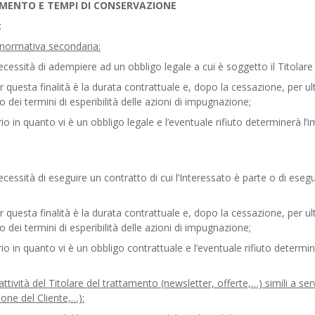
TAMENTO E TEMPI DI CONSERVAZIONE
:
 normativa secondaria:
necessità di adempiere ad un obbligo legale a cui è soggetto il Titolare
er questa finalità è la durata contrattuale e, dopo la cessazione, per ul
o dei termini di esperibilità delle azioni di impugnazione;
io in quanto vi è un obbligo legale e l’eventuale rifiuto determinerà l’i
ecessità di eseguire un contratto di cui l’Interessato è parte o di eseg
er questa finalità è la durata contrattuale e, dopo la cessazione, per ul
o dei termini di esperibilità delle azioni di impugnazione;
io in quanto vi è un obbligo contrattuale e l’eventuale rifiuto determine
tività del Titolare del trattamento (newsletter, offerte,…) simili a ser
ione del Cliente,…):