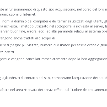
te al funzionamento di questo sito acquisiscono, nel corso del loro no
omunicazione di Internet.
 o i nomi a dominio dei computer e dei terminali utilizzati dagli utenti,
ella richiesta, il metodo utilizzato nel sottoporre la richiesta al server, 
erver (buon fine, errore, ecc.) ed altri parametri relativi al sistema op
 vengono anche trattati allo scopo di:
servizi (pagine più visitate, numero di visitatori per fascia oraria o gio
zi offerti.
 giorni e vengono cancellati immediatamente dopo la loro aggregazione
gi agli indirizzi di contatto del sito, comportano l’acquisizione dei dat
ufruire nell’area riservata dei servizi offerti dal Titolare del trattamento