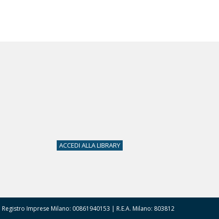
ACCEDI ALLA LIBRARY
VA e Registro Imprese Milano: 00861940153 | R.E.A. Milano: 803812