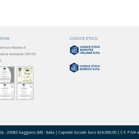
ZIONI
CODICE ETICO
 Servizio Novotex è
condo le normative UNI EN
5.
rola - 20083 Gaggiano (MI) - Italia | Capitale Sociale: Euro 624.000,00 | C.F. P.I