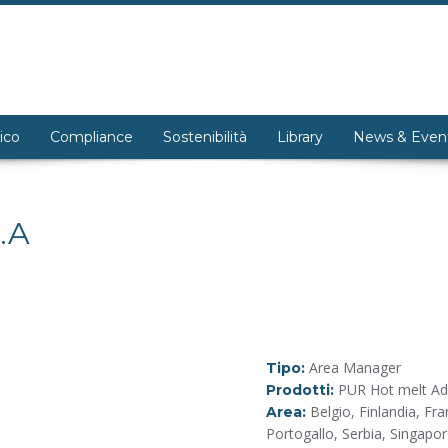
ico
Compliance
Sostenibilità
Library
News & Even
.A
Area Manager
Tipo:
PUR Hot melt Ad
Prodotti:
Belgio, Finlandia, Fra
Area:
Portogallo, Serbia, Singapo