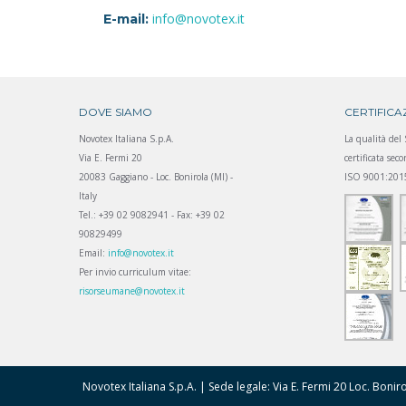
info@novotex.it
E-mail:
DOVE SIAMO
CERTIFICA
Novotex Italiana S.p.A.
La qualità del
Via E. Fermi 20
certificata se
20083 Gaggiano - Loc. Bonirola (MI) -
ISO 9001:201
Italy
Tel.: +39 02 9082941 - Fax: +39 02
90829499
Email:
info@novotex.it
Per invio curriculum vitae:
risorseumane@novotex.it
Novotex Italiana S.p.A. | Sede legale: Via E. Fermi 20 Loc. Boni