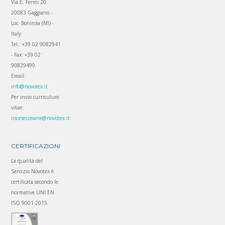
Via E. Fermi 20
20083 Gaggiano -
Loc. Bonirola (MI) -
Italy
Tel.: +39 02 9082941
- Fax: +39 02
90829499
Email:
info@novotex.it
Per invio curriculum
vitae:
risorseumane@novotex.it
CERTIFICAZIONI
La qualità del
Servizio Novotex è
certificata secondo le
normative UNI EN
ISO 9001:2015.